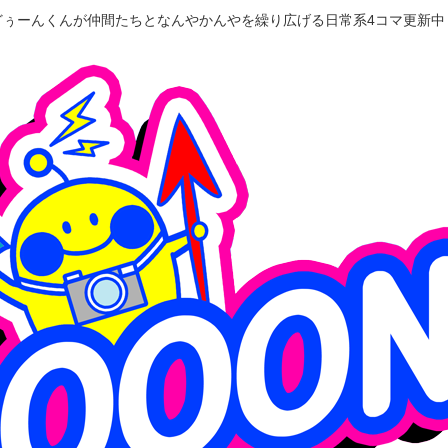
どぅーんくんが仲間たちとなんやかんやを繰り広げる日常系4コマ更新中