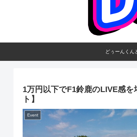
どぅーんくん
1万円以下でF1鈴鹿のLIVE
ト】
Event