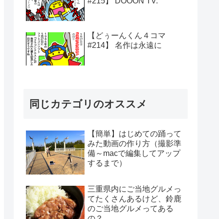
#215】 DOOON TV.
【どぅーんくん４コマ
#214】 名作は永遠に
同じカテゴリのオススメ
【簡単】はじめての踊って
みた動画の作り方（撮影準
備～macで編集してアップ
するまで）
三重県内にご当地グルメっ
てたくさんあるけど、鈴鹿
のご当地グルメってある
の？