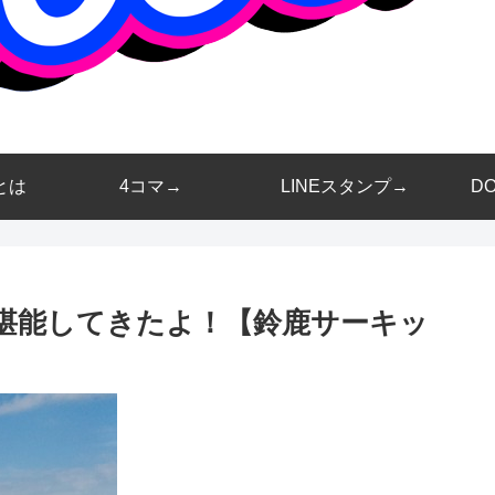
とは
4コマ→
LINEスタンプ→
D
感を堪能してきたよ！【鈴鹿サーキッ