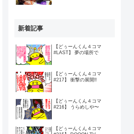
新着記事
【どぅーんくん４コマ
#LAST】 夢の場所で
【どぅーんくん４コマ
#217】 衝撃の展開!!
【どぅーんくん４コマ
#216】 うらめしや〜
【どぅーんくん４コマ