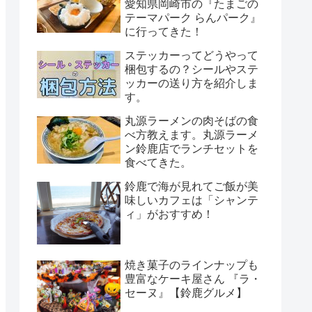
愛知県岡崎市の『たまごの
テーマパーク らんパーク』
に行ってきた！
ステッカーってどうやって
梱包するの？シールやステ
ッカーの送り方を紹介しま
す。
丸源ラーメンの肉そばの食
べ方教えます。丸源ラーメ
ン鈴鹿店でランチセットを
食べてきた。
鈴鹿で海が見れてご飯が美
味しいカフェは「シャンテ
ィ」がおすすめ！
焼き菓子のラインナップも
豊富なケーキ屋さん 『ラ・
セーヌ』【鈴鹿グルメ】