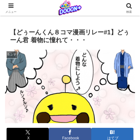
どぅーんくんが仲間たちとなんやかんやを繰り広げる日常系4コマ更新中！
メニュー
検索
【どぅーんくん８コマ漫画リレー#1】どぅ
ーん君 着物に憧れて・・・
8コマ
X
Facebook
はてブ