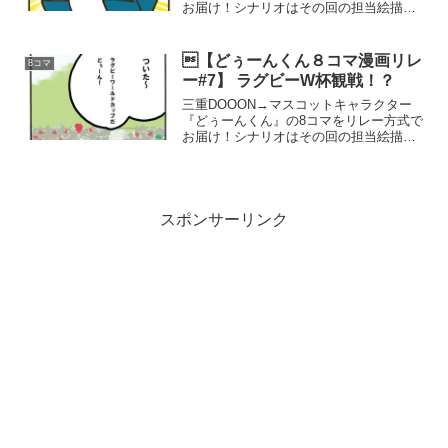
お届け！シナリオはその回の担当絵描き
さんに完全におまかせしていますので、
今後の展開が一切わかりません！今回は
第6回目！どぅーんくん、ついにサメの名
【どぅーんくん８コマ漫画リレ
8コマ
前を聞く！？第1話...
ー#7】 ラグビーW杯観戦！？
三重DOOON→マスコットキャラクター
『どぅーんくん』の8コマをリレー方式で
お届け！シナリオはその回の担当絵描き
さんに完全におまかせしていますので、
今後の展開が一切わかりません！今回は
第7回目！どぅーんくん、時事ネタキタコ
レ！？第1話から読...
スポンサーリンク