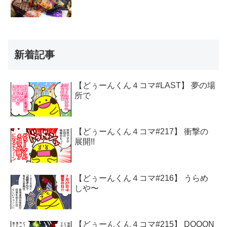
新着記事
【どぅーんくん４コマ#LAST】 夢の場
所で
【どぅーんくん４コマ#217】 衝撃の
展開!!
【どぅーんくん４コマ#216】 うらめ
しや〜
【どぅーんくん４コマ#215】 DOOON