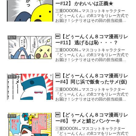
ギアで駆け抜ける！...
ー#12】 かわいいは正義★
三重DOOON→マスコットキャラクター
『どぅーんくん』の8コマをリレー方式で
お届け！シナリオはその回の担当絵描き
さんに完全におまかせしていますので、
今後の展開が一切わかりません！今回は
第12回目！どぅーんくん、ナンパ！？第1
【どぅーんくん８コマ漫画リレ
8コマ
話から読む↓かわ...
ー#11】 逃げるは恥・・・？
三重DOOON→マスコットキャラクター
『どぅーんくん』の8コマをリレー方式で
お届け！シナリオはその回の担当絵描き
さんに完全におまかせしていますので、
今後の展開が一切わかりません！今回は
第11回目！どぅーんくん、脱走！？第1話
【どぅーんくん８コマ漫画リレ
8コマ
から読む↓逃げる...
ー#4】同じ浜で飯食ったサメ(仮)
三重DOOON→マスコットキャラクター
『どぅーんくん』の8コマをリレー方式で
お届け！シナリオはその回の担当絵描き
さんに完全におまかせしていますので、
今後の展開が一切わかりません！今回は
第4回目！どぅーんくん、サメと遭遇し
【どぅーんくん８コマ漫画リレ
8コマ
て！？第1話から読む...
ー#6】 サメと鯖とパンケーキ
三重DOOON→マスコットキャラクター
『どぅーんくん』の8コマをリレー方式で