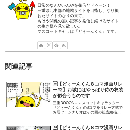
日常のなんやかんやを発信だドゥーン！
三重県北中部の地域サイトを目指し、なり損
ねたサイトのなりの果て。
もはや関係の無い記事を発信し続けるサイト
の生き様を見て欲しい。
マスコットキャラは『どぅーんくん』です。
関連記事
【どぅーんくん８コマ漫画リレ
8コマ
ー#2】お城にはやっぱり侍の衣装
が似合うものです
三重DOOON→マスコットキャラクター
『どぅーんくん』の8コマをリレー方式で
お届け！シナリオはその回の担当絵描き
さんに完全におまかせしていますので、
今後の展開が一切わかりません！今回は
第2回目！どぅーんくん、いきなりトップ
【どぅーんくん８コマ漫画リレ
8コマ