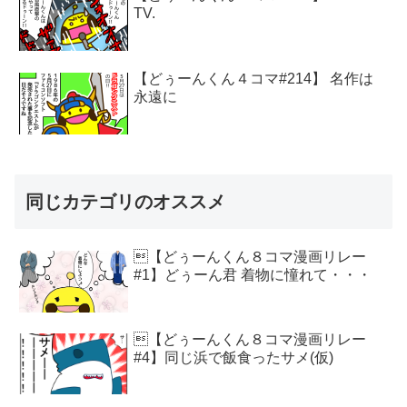
TV.
【どぅーんくん４コマ#214】 名作は
永遠に
同じカテゴリのオススメ
【どぅーんくん８コマ漫画リレー
#1】どぅーん君 着物に憧れて・・・
【どぅーんくん８コマ漫画リレー
#4】同じ浜で飯食ったサメ(仮)