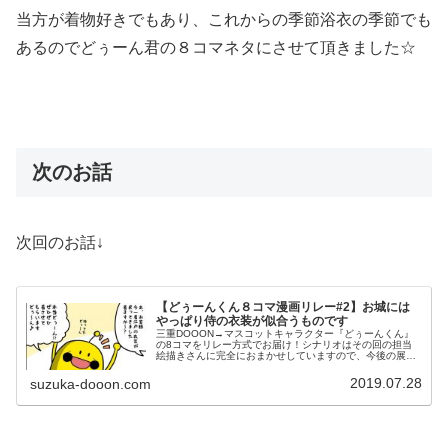
当方が着物好きでもあり、これからの季節浴衣の季節でも
あるのでどぅーん君の８コマネタにさせて頂きました☆
次のお話
次回のお話↓
【どぅーんくん８コマ漫画リレー#2】お城には
やっぱり侍の衣装が似合うものです
三重DOOON→マスコットキャラクター『どぅーんくん』
の8コマをリレー方式でお届け！シナリオはその回の担当
絵描きさんに完全におまかせしていますので、今後の展開
が一切わかりません！今回は第2回目！どぅーんくん、い
きなりトップギアで駆け抜ける！...
2019.07.28
suzuka-dooon.com