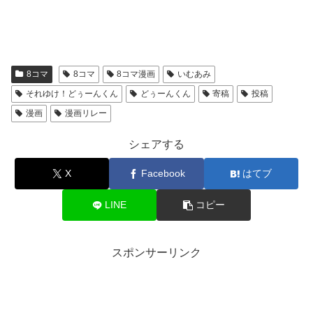
8コマ
8コマ
8コマ漫画
いむあみ
それゆけ！どぅーんくん
どぅーんくん
寄稿
投稿
漫画
漫画リレー
シェアする
X
Facebook
はてブ
LINE
コピー
スポンサーリンク