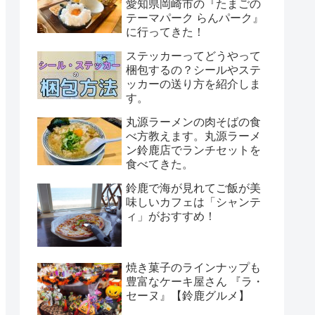
愛知県岡崎市の『たまごの
テーマパーク らんパーク』
に行ってきた！
ステッカーってどうやって
梱包するの？シールやステ
ッカーの送り方を紹介しま
す。
丸源ラーメンの肉そばの食
べ方教えます。丸源ラーメ
ン鈴鹿店でランチセットを
食べてきた。
鈴鹿で海が見れてご飯が美
味しいカフェは「シャンテ
ィ」がおすすめ！
焼き菓子のラインナップも
豊富なケーキ屋さん 『ラ・
セーヌ』【鈴鹿グルメ】