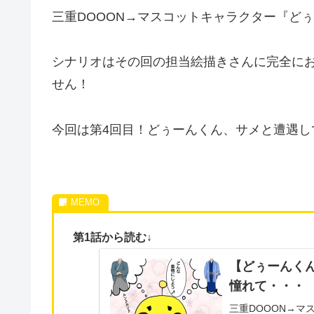
三重DOOON→マスコットキャラクター『ど
シナリオはその回の担当絵描きさんに完全に
せん！
今回は第4回目！どぅーんくん、サメと遭遇し
第1話から読む↓
【どぅーんく
憧れて・・・
三重DOOON→マ