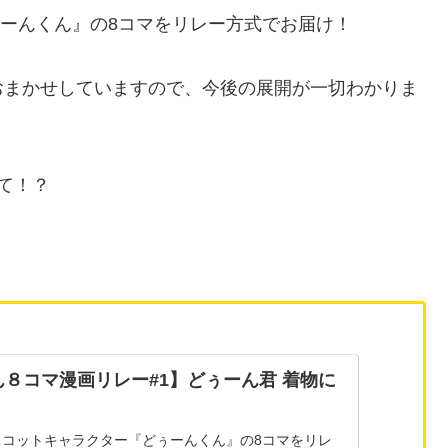
ぅーんくん』の8コマをリレー方式でお届け！
おまかせしていますので、今後の展開が一切わかりま
て！？
ん８コマ漫画リレー#1】どぅーん君 着物に
スコットキャラクター『どぅーんくん』の8コマをリレ