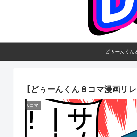
どぅーんくん
【どぅーんくん８コマ漫画リレ
8コマ