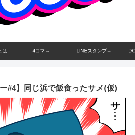
とは
4コマ→
LINEスタンプ→
D
ー#4】同じ浜で飯食ったサメ(仮)