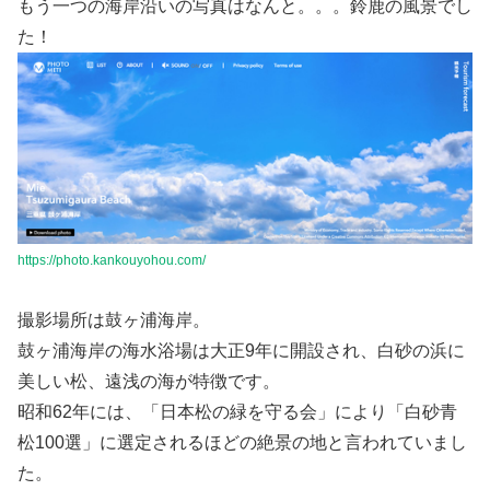
もう一つの海岸沿いの写真はなんと。。。鈴鹿の風景でし
た！
https://photo.kankouyohou.com/
撮影場所は鼓ヶ浦海岸。
鼓ヶ浦海岸の海水浴場は大正9年に開設され、白砂の浜に
美しい松、遠浅の海が特徴です。
昭和62年には、「日本松の緑を守る会」により「白砂青
松100選」に選定されるほどの絶景の地と言われていまし
た。