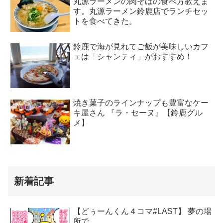
丸源ラーメンの肉そばの食べ方教えま
す。丸源ラーメン鈴鹿店でランチセッ
トを食べてきた。
鈴鹿で海が見れてご飯が美味しいカフ
ェは「シャンティ」がおすすめ！
焼き菓子のラインナップも豊富なケー
キ屋さん 『ラ・セーヌ』【鈴鹿グル
メ】
新着記事
【どぅーんくん４コマ#LAST】 夢の場
所で