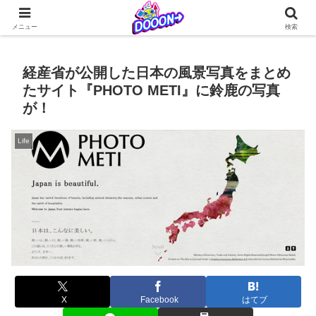
どぅーんくんが仲間たちとなんやかんやを繰り広げる日常系4コマ更新中！
メニュー
検索
経産省が公開した日本の風景写真をまとめ
たサイト『PHOTO METI』に鈴鹿の写真
が！
Life
X
Facebook
はてブ