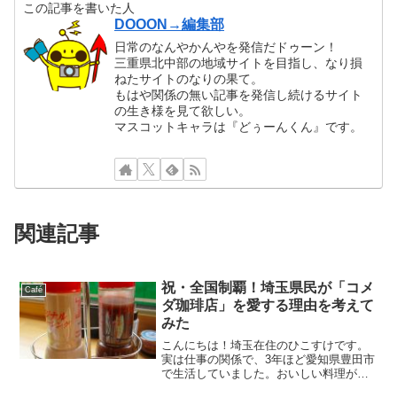
この記事を書いた人
DOOON→編集部
日常のなんやかんやを発信だドゥーン！
三重県北中部の地域サイトを目指し、なり損
ねたサイトのなりの果て。
もはや関係の無い記事を発信し続けるサイト
の生き様を見て欲しい。
マスコットキャラは『どぅーんくん』です。
関連記事
祝・全国制覇！埼玉県民が「コメ
Café
ダ珈琲店」を愛する理由を考えて
みた
こんにちは！埼玉在住のひこすけです。
実は仕事の関係で、3年ほど愛知県豊田市
で生活していました。おいしい料理がた
くさんあり、激太りしたことは今となっ