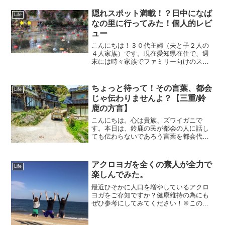
てはいい思い出です。実は、私の家の近
くにコメダ珈琲店ができたんです。それ
隠れスポット満載！？日中になば
Life
で休みの日によく行くの...
なの里に行ってみた！個人的レビ
ュー
こんにちは！３０代主婦（夫と子２人の
４人家族）です。現在愛知県在住で、週
末には時々家族でファミリー向けのスポ
ットや、たま～に子供をおじいちゃん
（私の父）にお任せして、夫と二人でち
ょい贅沢することもあります笑というわ
ちょっと待って！その言葉、都会
Life
けで、ゴールデンウィークの...
じゃ伝わりませんよ？【三重/鈴
鹿の方言】
こんにちは。心は貴族、ズワイガニで
す。本日は、鈴鹿の民が都会の人に話し
ても伝わらないであろう言葉を都会代表
の私、ズワイガニが紹介します。それで
は、早速みていきましょう。えらいえら
いとは、一般的には偉いを想像するかと
アクロヨガを全くの素人が全力で
Life
思います。都会の人はみんな...
楽しんでみた。
最近ひそかに人口を増やしているアクロ
ヨガをご存知ですか？健康維持の為にも
ぜひ参考にしてみてください！※この記
事は『鈴鹿DOOON→』という地域サイト
に掲載されていたものを引き継ぎ、再掲