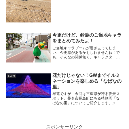
したものになります。アクロヨガとは？
アクロヨガとはアクロ...
今更だけど、鈴鹿のご当地キャラ
Life
をまとめてみたよ！
ご当地キャラブームが過ぎ去ってしま
い、今更感があるかもしれませんね！で
も、そんなの関係無く、キャラクター達
は頑張っています！ということで、鈴鹿
のご当地キャラをおさらいしようのコー
ナー！！それでは、いってみよー！すず
花だけじゃない！GWまでイルミ
か茶ん【プロフィール】趣味...
Event
ネーションを楽しめる「なばなの
里」
早速ですが、今回は三重県が誇る夜景ス
ポット。桑名市長島町にある植物園「な
ばなの里」についてご紹介します。メイ
ンは植物園ナガシマスパーランドと同じ
くナガシマリゾートの一施設で、植物園
として1998年にオープンしました。春に
はチューリップ、ツツ...
スポンサーリンク