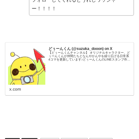
ー！！！！
どぅーんくん (@suzuka_dooon) on X
【どぅーんくんチャンネル】 オリジナルキャラクター、ど
ぅーんくんが仲間たちとなんやかんやを繰り広げる日常系
4コマを更新しています♪どぅーんくんのLINEスタンプ作り
ました★→
x.com