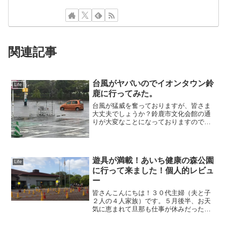
関連記事
台風がヤバいのでイオンタウン鈴
Life
鹿に行ってみた。
台風が猛威を奮っておりますが、皆さま
大丈夫でしょうか？鈴鹿市文化会館の通
りが大変なことになっておりますので、
近くを通る予定のある方はお気をつけく
ださい！イオンタウン鈴鹿の駐車場は大
丈夫でしょうか。大雨の時、大概えらい
こっちゃになっているので...
遊具が満載！あいち健康の森公園
Life
に行って来ました！個人的レビュ
ー
皆さんこんにちは！３０代主婦（夫と子
２人の４人家族）です。５月後半、お天
気に恵まれて旦那も仕事が休みだったの
で、かねてから一度行ってみたかったあ
いち健康の森公園に足を運んで来ました