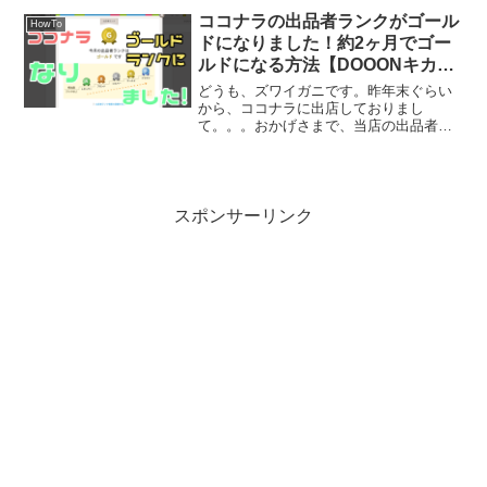
発送準備に取り掛かりたいと思います！
ココナラの出品者ランクがゴール
HowTo
準備するものは以下になり...
ドになりました！約2ヶ月でゴー
ルドになる方法【DOOONキカク
→】
どうも、ズワイガニです。昨年末ぐらい
から、ココナラに出店しておりまし
て。。。おかげさまで、当店の出品者ラ
ンクがゴールドになりました！出品者ラ
ンクがゴールドになったよ！ありがたい
ことに、コンスタントにご依頼をいただ
き、レギュラーからブロンズ、...
スポンサーリンク