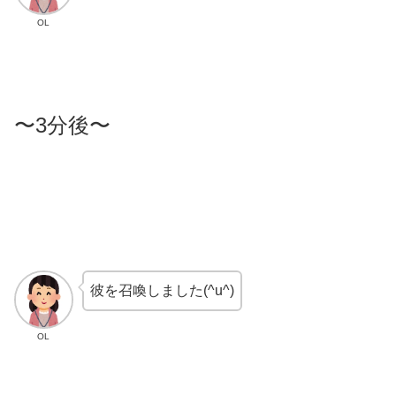
OL
〜3分後〜
彼を召喚しました(^u^)
OL