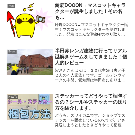
☆広大な土地の中に遊び場が満載で、と
鈴鹿DOOON→マスコットキャラ
企画
ても充実した時間を過ごせ...
クターが誕生しました！その名
も…
鈴鹿DOOON→マスコットキャラクター誕
生！マスコットキャラクターを制作しま
した。発端はこんなTwitterのやり取りか
らでした。イメージキャラクター作りた
い。 — りう✡followme♡
(@Planetaxriuxm) 2016年10...
半田赤レンガ建物に行ってリアル
Event
謎解きゲームをしてきました！個
人的レビュー
皆さんこんばんは！３０代主婦（夫と子
２人の４人家族）です。ゴールデンウィ
ークの中盤、愛知県は半田市にありま
す、旧カブトビールの工場、通称…「赤
レンガ建物」に行ってきました＾＾！何
が目的かと言いますと、、、ちょいブー
ステッカーってどうやって梱包す
HowTo
ム？になっている謎解きイベ...
るの？シールやステッカーの送り
方を紹介します。
どうも、ズワイガニです。ショップでス
テッカーを販売しているのですが、いざ
発送しようとしたときどうやって梱包す
るか迷ったので、梱包方法を共有したい
と思います！ステッカーの送り方早速、