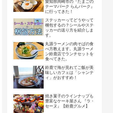
愛知県岡崎市の『たまごの
テーマパーク らんパーク』
に行ってきた！
ステッカーってどうやって
梱包するの？シールやステ
ッカーの送り方を紹介しま
す。
丸源ラーメンの肉そばの食
べ方教えます。丸源ラーメ
ン鈴鹿店でランチセットを
食べてきた。
鈴鹿で海が見れてご飯が美
味しいカフェは「シャンテ
ィ」がおすすめ！
焼き菓子のラインナップも
豊富なケーキ屋さん 『ラ・
セーヌ』【鈴鹿グルメ】