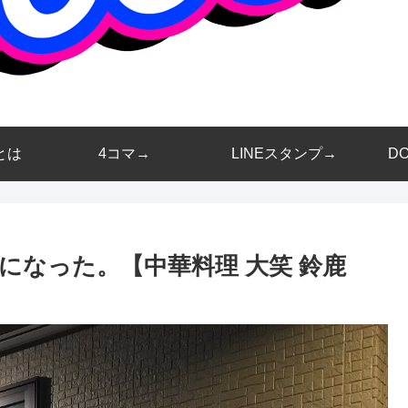
とは
4コマ→
LINEスタンプ→
D
になった。【中華料理 大笑 鈴鹿