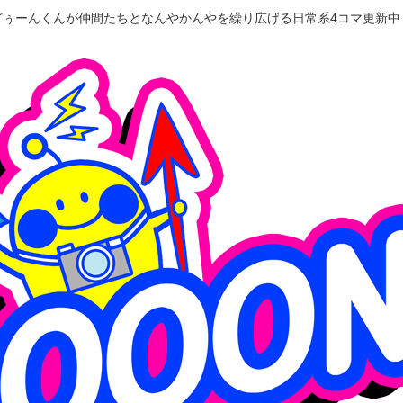
どぅーんくんが仲間たちとなんやかんやを繰り広げる日常系4コマ更新中