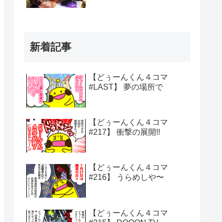
新着記事
【どぅーんくん４コマ
#LAST】 夢の場所で
【どぅーんくん４コマ
#217】 衝撃の展開!!
【どぅーんくん４コマ
#216】 うらめしや〜
【どぅーんくん４コマ