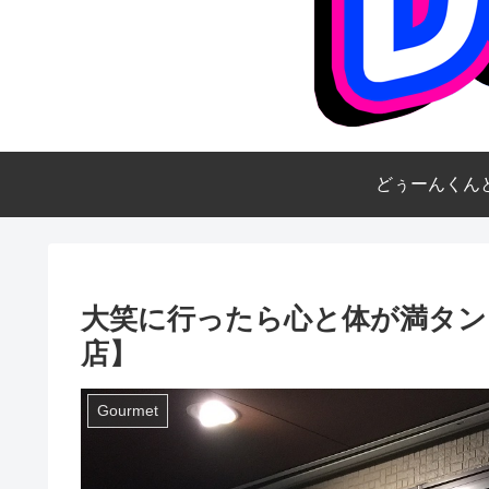
どぅーんくん
大笑に行ったら心と体が満タン
店】
Gourmet