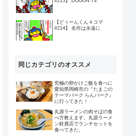
#215】 DOOON TV.
【どぅーんくん４コマ
#214】 名作は永遠に
同じカテゴリのオススメ
究極の卵かけご飯を食べに
愛知県岡崎市の『たまごの
テーマパーク らんパーク』
に行ってきた！
丸源ラーメンの肉そばの食
べ方教えます。丸源ラーメ
ン鈴鹿店でランチセットを
食べてきた。