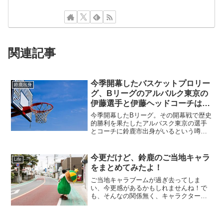
関連記事
今季開幕したバスケットプロリー
鈴鹿出身
グ、Bリーグのアルバルク東京の
伊藤選手と伊藤ヘッドコーチは鈴
鹿市出身！
今季開幕したBリーグ。その開幕戦で歴史
的勝利を果たしたアルバスク東京の選手
とコーチに鈴鹿市出身がいるという噂を
聞きつけたので、調べてみました！Bリー
グとは？今年開幕したプロバスケットボ
ールリーグ。Bリーグが開幕されるまでは
今更だけど、鈴鹿のご当地キャラ
Life
バスケリーグには2...
をまとめてみたよ！
ご当地キャラブームが過ぎ去ってしま
い、今更感があるかもしれませんね！で
も、そんなの関係無く、キャラクター達
は頑張っています！ということで、鈴鹿
のご当地キャラをおさらいしようのコー
ナー！！それでは、いってみよー！すず