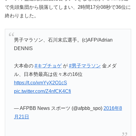
で先頭集団から脱落してしまい、2時間17分08秒で36位に
終わりました。
男子マラソン、石川末広選手。(c)AFP/Adrian
DENNIS
大本命の
#キプチョゲ
が
#男子マラソン
金メダ
ル、日本勢最高は佐々木の16位
https://t.co/xmYyX2O1cS
pic.twitter.com/Z4nfCK4Cfi
— AFPBB News スポーツ (@afpbb_spo)
2016年8
月21日