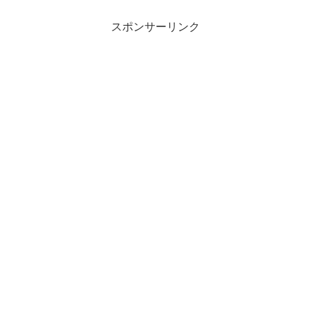
か茶ん【プロフィール】趣味...
スポンサーリンク