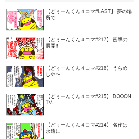
【どぅーんくん４コマ#LAST】 夢の場
所で
【どぅーんくん４コマ#217】 衝撃の
展開!!
【どぅーんくん４コマ#216】 うらめ
しや〜
【どぅーんくん４コマ#215】 DOOON
TV.
【どぅーんくん４コマ#214】 名作は
永遠に