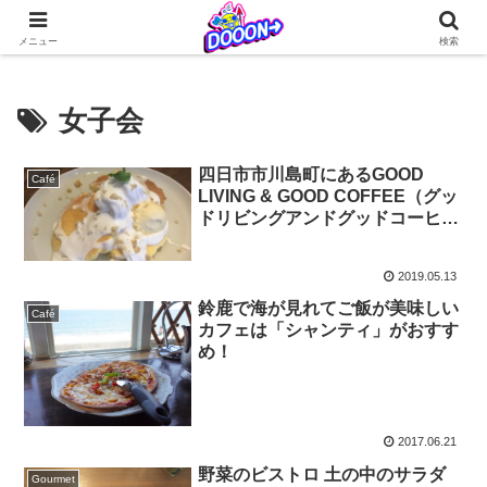
どぅーんくんが仲間たちとなんやかんやを繰り広げる日常系4コマ更新中！
メニュー
検索
女子会
四日市市川島町にあるGOOD
Café
LIVING & GOOD COFFEE（グッ
ドリビングアンドグッドコーヒ
ー）に行ってきました！
2019.05.13
鈴鹿で海が見れてご飯が美味しい
Café
カフェは「シャンティ」がおすす
め！
2017.06.21
野菜のビストロ 土の中のサラダ
Gourmet