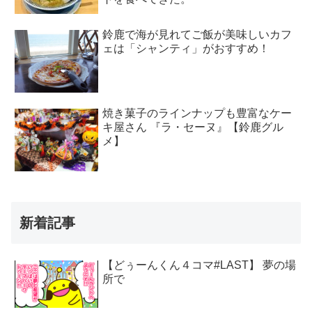
鈴鹿で海が見れてご飯が美味しいカフ
ェは「シャンティ」がおすすめ！
焼き菓子のラインナップも豊富なケー
キ屋さん 『ラ・セーヌ』【鈴鹿グル
メ】
新着記事
【どぅーんくん４コマ#LAST】 夢の場
所で