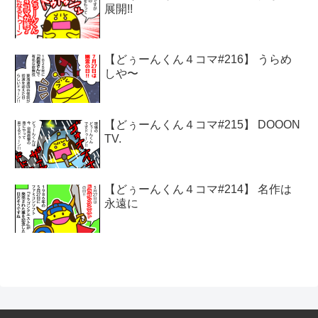
展開!!
【どぅーんくん４コマ#216】 うらめ
しや〜
【どぅーんくん４コマ#215】 DOOON
TV.
【どぅーんくん４コマ#214】 名作は
永遠に