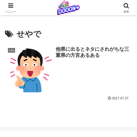
どぅーんくんが仲間たちとなんやかんやを繰り広げる日常系4コマ更新中！
メニュー
検索
せやで
他県に出るとネタにされがちな三
Life
重県の方言あるある
2017.07.27