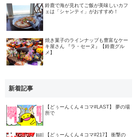
鈴鹿で海が見れてご飯が美味しいカフ
ェは「シャンティ」がおすすめ！
焼き菓子のラインナップも豊富なケー
キ屋さん 『ラ・セーヌ』【鈴鹿グル
メ】
新着記事
【どぅーんくん４コマ#LAST】 夢の場
所で
【どぅーんくん４コマ#217】 衝撃の