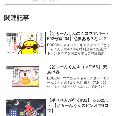
関連記事
【どぅーんくんの４コマアパート
4コマ
502号室#34】必要ある？ない？
DOOON→マスコットキャラクター『どぅ
ーんくん』の4コマを特別企画でお届け！
トレンドネタをお送りするプロ漫画家502
専門チャンネル！必要ある？ない？作：
502５０２さんについて502さんのTwitter
はこちら↓502さんの他の作品はこち...
【どぅーんくん４コマ#166】 穴
4コマ
あけ器
DOOON→マスコットキャラクター『どぅ
ーんくん』の4コマをお届け！穴あけ器
作：あくびあくびさんについてあくびさ
んへのイラストのお仕事のご相談、お気
軽にどうぞ♪akubi.oekaki@gmail.comあ
くびさんのLINEスタンプ「とりた...
【ポペペ人が行く#31】 シルエッ
4コマ
ト 【どぅーんくんスピンオフ4コ
マ】