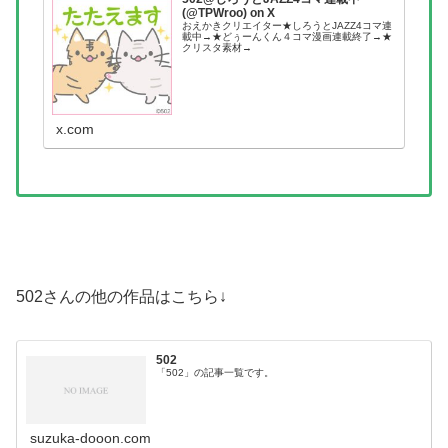
(@TPWroo) on X
おえかきクリエイター★しろうとJAZZ4コマ連
載中→★どぅーんくん４コマ漫画連載終了→★
クリスタ素材→
x.com
502さんの他の作品はこちら↓
502
「502」の記事一覧です。
suzuka-dooon.com