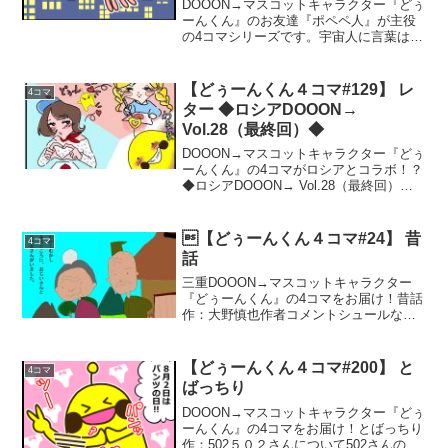
DOOON→マスコットキャラクター『どぅ
ーんくん』のお友達『ポペペ人』が主役
の4コマシリーズです。宇宙人に言葉はい
らない！シルエット作：502５０２さんに
ついて502さんのTwitterはこちら↓502さん
の他の作品はこちら↓『ポペペ人が行...
【どぅーんくん４コマ#129】 レ
4コマ
ター ◆ロシアDOOON→
Vol.28（最終回）◆
DOOON→マスコットキャラクター『どぅ
ーんくん』の4コマがロシアとコラボ！？
◆ロシアDOOON→ Vol.28（最終回）◆
レター作：にーなロシアDOOON→シリー
ズはこちら↓作者コメントまた会いましょ
う。にーなさんのInstagramはこ...
【どぅーんくん４コマ#24】 昔
4コマ
話
三重DOOON→マスコットキャラクター
『どぅーんくん』の4コマをお届け！昔話
作：大野慎也作者コメントシュールなど
ぅーん君をご堪能ください。
【どぅーんくん４コマ#200】 と
4コマ
ばっちり
DOOON→マスコットキャラクター『どぅ
ーんくん』の4コマをお届け！とばっちり
作：502５０２さんについて502さんの