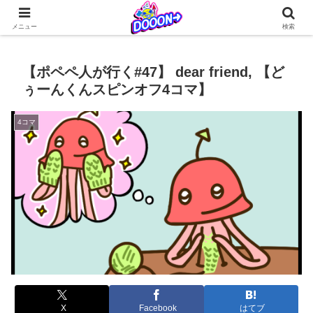
どぅーんくんが仲間たちとなんやかんやを繰り広げる日常系4コマ更新中！
メニュー
検索
【ポペペ人が行く#47】 dear friend, 【ど
ぅーんくんスピンオフ4コマ】
4コマ
X
Facebook
はてブ