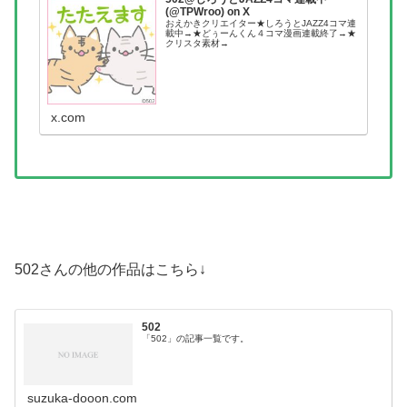
(@TPWroo) on X
おえかきクリエイター★しろうとJAZZ4コマ連
載中→★どぅーんくん４コマ漫画連載終了→★
クリスタ素材→
x.com
502さんの他の作品はこちら↓
502
「502」の記事一覧です。
suzuka-dooon.com