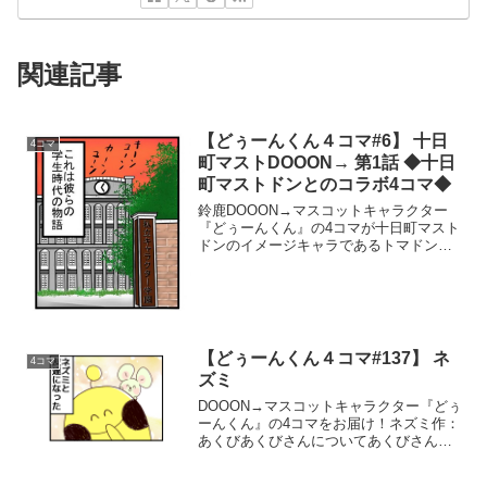
関連記事
【どぅーんくん４コマ#6】 十日
4コマ
町マストDOOON→ 第1話 ◆十日
町マストドンとのコラボ4コマ◆
鈴鹿DOOON→マスコットキャラクター
『どぅーんくん』の4コマが十日町マスト
ドンのイメージキャラであるトマドンと
コラボ！？十日町マストDOOON→ 第1話
作：名無ノ作者※この記事は『鈴鹿
DOOON→』という地域サイトに掲載され
ていたものを引...
【どぅーんくん４コマ#137】 ネ
4コマ
ズミ
DOOON→マスコットキャラクター『どぅ
ーんくん』の4コマをお届け！ネズミ作：
あくびあくびさんについてあくびさんへ
のイラストのお仕事のご相談、お気軽に
どうぞ♪akubi.oekaki@gmail.comあくび