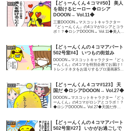
さんのLINEスタンプ「とりたち...
【どぅーんくん４コマ#50】 美人
4コマ
を助けるヒーロー ◆ロシア
DOOON→ Vol.11◆
三重DOOON→マスコットキャラクター
『どぅーんくん』の4コマがロシアとコラ
ボ！？◆ロシアDOOON→ Vol.11◆美人を
助けるヒーロー作：にーなロシア
DOOON→シリーズはこちら↓作者コメン
ト美しさとは何でしょう？皆さんはどう
【どぅーんくんの４コマアパート
4コマ
思いますか...
502号室#4】 いつもの街並み
DOOON→マスコットキャラクター『どぅ
ーんくん』の4コマを特別企画でお届け！
トレンドネタをお送りするプロ漫画家502
専門チャンネル！いつもの街並み作：502
作者コメント何もかもが元通り、とはな
らなくても早く安心して過ごせるように
【どぅーんくん４コマ#123】 天
4コマ
なればいい...
国だ ◆ロシアDOOON→ Vol.27◆
DOOON→マスコットキャラクター『どぅ
ーんくん』の4コマがロシアとコラボ！？
◆ロシアDOOON→ Vol.27◆天国だ作：
にーなロシアDOOON→シリーズはこちら
↓作者コメントどぅーんくんは変態に見え
るかもしれません。でも、変態ではない
【どぅーんくんの４コマアパート
4コマ
ん...
502号室#27】 いかがお過ごしで