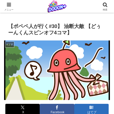
どぅーんくんが仲間たちとなんやかんやを繰り広げる日常系4コマ更新中！
メニュー
検索
【ポペペ人が行く#30】 油断大敵 【どぅ
ーんくんスピンオフ4コマ】
4コマ
X
Facebook
はてブ