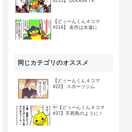
#215】 DOOON TV.
【どぅーんくん４コマ
#214】 名作は永遠に
同じカテゴリのオススメ
【どぅーんくん４コマ
#22】 スポーツジム
【どぅーんくん４コマ
#37】不死鳥のように！