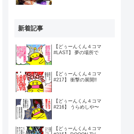
新着記事
【どぅーんくん４コマ
#LAST】 夢の場所で
【どぅーんくん４コマ
#217】 衝撃の展開!!
【どぅーんくん４コマ
#216】 うらめしや〜
【どぅーんくん４コマ