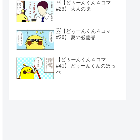
【どぅーんくん４コマ
#23】 大人の味
【どぅーんくん４コマ
#26】 夏の必需品
【どぅーんくん４コマ
#41】 どぅーんくんのほっ
ぺ