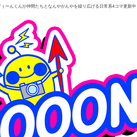
どぅーんくんが仲間たちとなんやかんやを繰り広げる日常系4コマ更新中