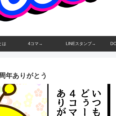
とは
4コマ→
LINEスタンプ→
D
2周年ありがとう