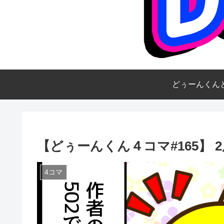
どぅーんくん
【どぅーんくん４コマ#165】 
4コマ