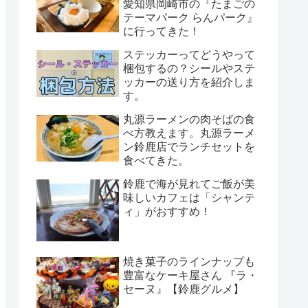
愛知県岡崎市の『たまごの
テーマパーク らんパーク』
に行ってきた！
ステッカーってどうやって
梱包するの？シールやステ
ッカーの送り方を紹介しま
す。
丸源ラーメンの肉そばの食
べ方教えます。丸源ラーメ
ン鈴鹿店でランチセットを
食べてきた。
鈴鹿で海が見れてご飯が美
味しいカフェは「シャンテ
ィ」がおすすめ！
焼き菓子のラインナップも
豊富なケーキ屋さん 『ラ・
セーヌ』【鈴鹿グルメ】