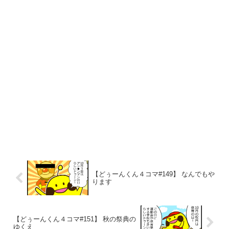
【どぅーんくん４コマ#149】 なんでもや
ります
【どぅーんくん４コマ#151】 秋の祭典の
ゆくえ