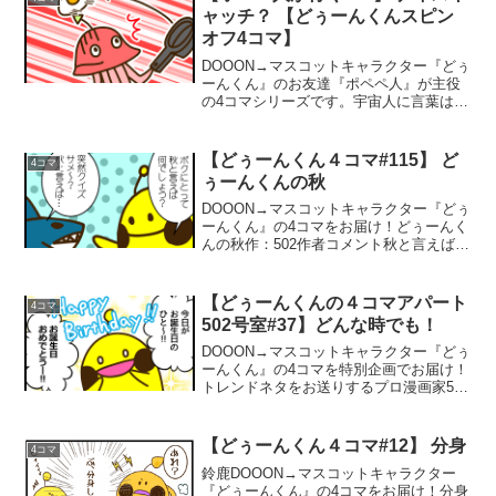
旬)話題...
ャッチ？ 【どぅーんくんスピン
オフ4コマ】
DOOON→マスコットキャラクター『どぅ
ーんくん』のお友達『ポペペ人』が主役
の4コマシリーズです。宇宙人に言葉はい
らない！ナイスキャッチ？作：502５０２
さんについて502さんのTwitterはこちら
↓502さんの他の作品はこちら↓『ポペペ...
【どぅーんくん４コマ#115】 ど
4コマ
ぅーんくんの秋
DOOON→マスコットキャラクター『どぅ
ーんくん』の4コマをお届け！どぅーんく
んの秋作：502作者コメント秋と言えば紅
葉シーズン！ということでどぅーんくん
は紅葉狩り好きかな？と考えていたらこ
うなりました。笑焼きいもがおいしい季
【どぅーんくんの４コマアパート
4コマ
節ですよね！5...
502号室#37】どんな時でも！
DOOON→マスコットキャラクター『どぅ
ーんくん』の4コマを特別企画でお届け！
トレンドネタをお送りするプロ漫画家502
専門チャンネル！どんな時でも！作：502
５０２さんについて502さんのTwitterはこ
ちら↓502さんの他の作品はこちら...
【どぅーんくん４コマ#12】 分身
4コマ
鈴鹿DOOON→マスコットキャラクター
『どぅーんくん』の4コマをお届け！分身