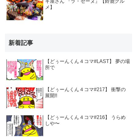
キ屋さん 『ラ・セーヌ』【鈴鹿グル
メ】
新着記事
【どぅーんくん４コマ#LAST】 夢の場
所で
【どぅーんくん４コマ#217】 衝撃の
展開!!
【どぅーんくん４コマ#216】 うらめ
しや〜