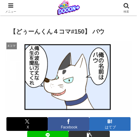
どぅーんくんが仲間たちとなんやかんやを繰り広げる日常系4コマ更新中！
メニュー
検索
【どぅーんくん４コマ#150】 バウ
4コマ
X
Facebook
はてブ