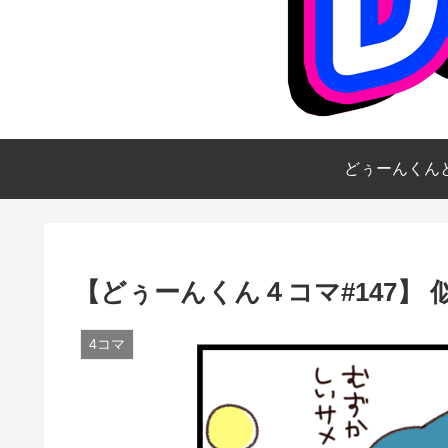
どぅーんくん
【どぅーんくん４コマ#147】 
4コマ