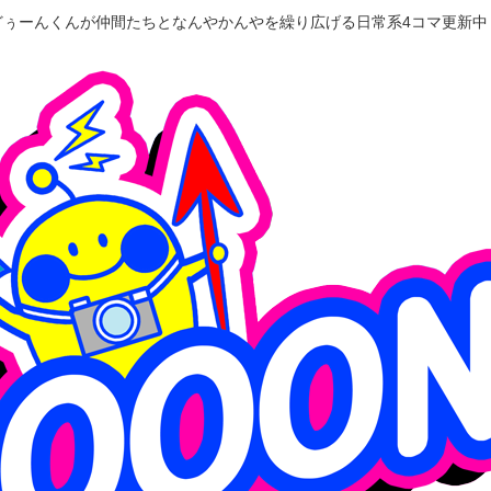
どぅーんくんが仲間たちとなんやかんやを繰り広げる日常系4コマ更新中