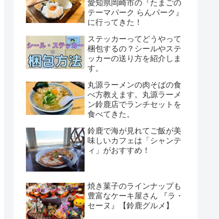
愛知県岡崎市の『たまごの
テーマパーク らんパーク』
に行ってきた！
ステッカーってどうやって
梱包するの？シールやステ
ッカーの送り方を紹介しま
す。
丸源ラーメンの肉そばの食
べ方教えます。丸源ラーメ
ン鈴鹿店でランチセットを
食べてきた。
鈴鹿で海が見れてご飯が美
味しいカフェは「シャンテ
ィ」がおすすめ！
焼き菓子のラインナップも
豊富なケーキ屋さん 『ラ・
セーヌ』【鈴鹿グルメ】