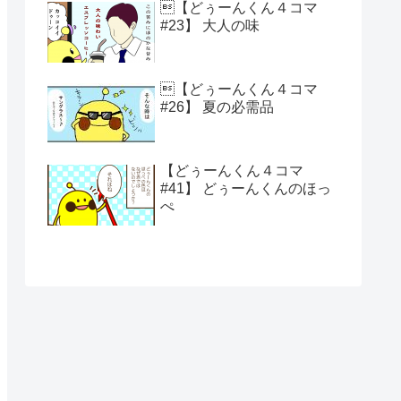
【どぅーんくん４コマ
#23】 大人の味
【どぅーんくん４コマ
#26】 夏の必需品
【どぅーんくん４コマ
#41】 どぅーんくんのほっ
ぺ