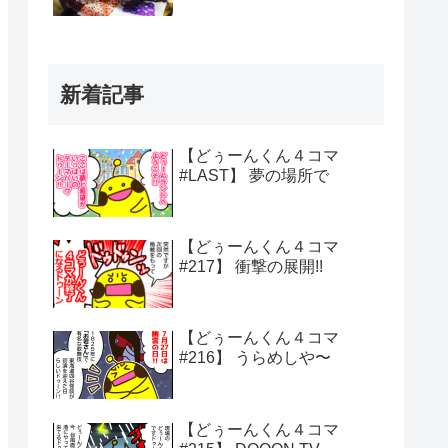
新着記事
【どぅーんくん４コマ
#LAST】 夢の場所で
【どぅーんくん４コマ
#217】 衝撃の展開!!
【どぅーんくん４コマ
#216】 うらめしや〜
【どぅーんくん４コマ