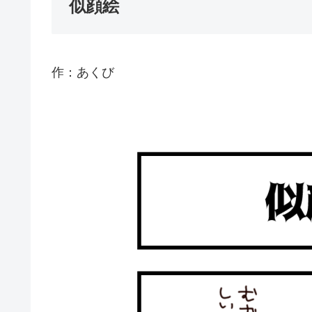
似顔絵
作：あくび