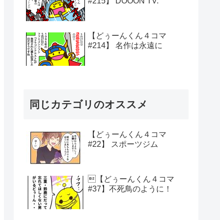
#215】 DOOON TV.
【どぅーんくん４コマ
#214】 名作は永遠に
同じカテゴリのオススメ
【どぅーんくん４コマ
#22】 スポーツジム
【どぅーんくん４コマ
#37】不死鳥のように！