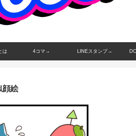
とは
4コマ→
LINEスタンプ→
D
似顔絵