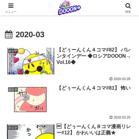
どぅーんくんが仲間たちとなんやかんやを繰り広げる日常系4コマ更新中！
メニュー
検索
2020-03
【どぅーんくん４コマ#82】 バレ
4コマ
ンタインデー ◆ロシアDOOON→
Vol.16◆
2020.03.28
【どぅーんくん４コマ#81】 怖い
4コマ
2020.03.25
【どぅーんくん８コマ漫画リレ
8コマ
ー#12】 かわいいは正義★