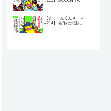
#215】 DOOON TV.
【どぅーんくん４コマ
#214】 名作は永遠に