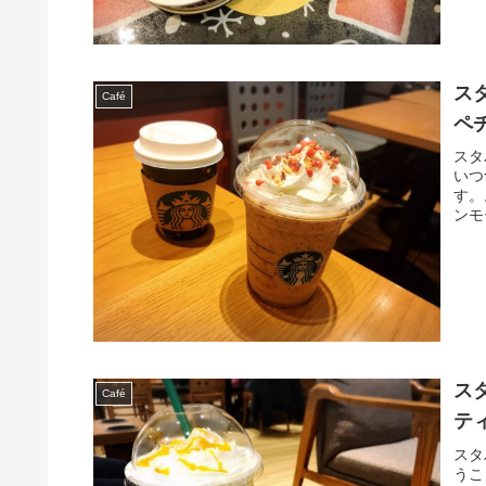
ス
Café
ペ
スタ
いつ
す。
ンモ
ス
Café
テ
スタ
うこ