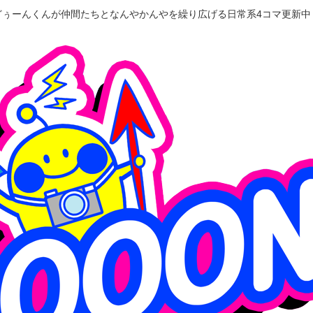
どぅーんくんが仲間たちとなんやかんやを繰り広げる日常系4コマ更新中