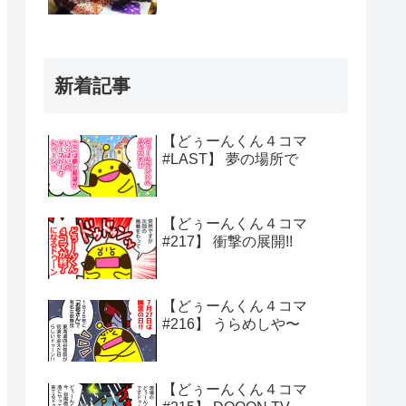
新着記事
【どぅーんくん４コマ
#LAST】 夢の場所で
【どぅーんくん４コマ
#217】 衝撃の展開!!
【どぅーんくん４コマ
#216】 うらめしや〜
【どぅーんくん４コマ