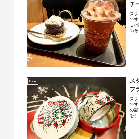
チー
スタ
です
この
のを
ス
Café
フ
スタ
です
の記
を引