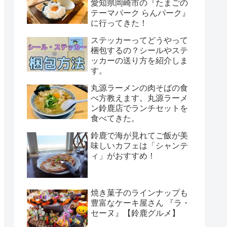
愛知県岡崎市の『たまごの
テーマパーク らんパーク』
に行ってきた！
ステッカーってどうやって
梱包するの？シールやステ
ッカーの送り方を紹介しま
す。
丸源ラーメンの肉そばの食
べ方教えます。丸源ラーメ
ン鈴鹿店でランチセットを
食べてきた。
鈴鹿で海が見れてご飯が美
味しいカフェは「シャンテ
ィ」がおすすめ！
焼き菓子のラインナップも
豊富なケーキ屋さん 『ラ・
セーヌ』【鈴鹿グルメ】