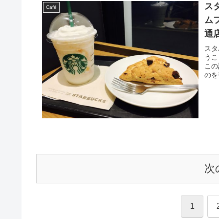
ス
Café
ム
通
スタ
うこ
この
のを
次
1