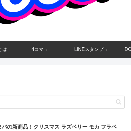
とは
4コマ→
LINEスタンプ→
D
タバの新商品！クリスマス ラズベリー モカ フラペ