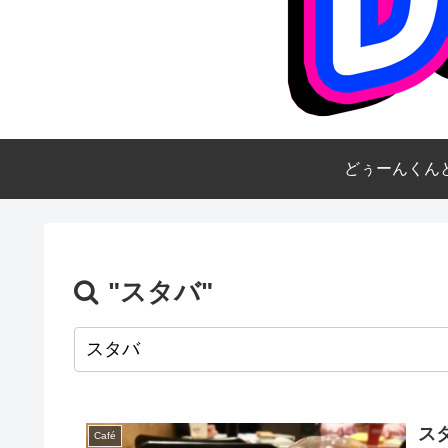
どぅーんくん
"スタバ"
ス
Café