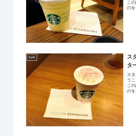
この
のを
ス
Café
タ
スタ
うこ
この
のを